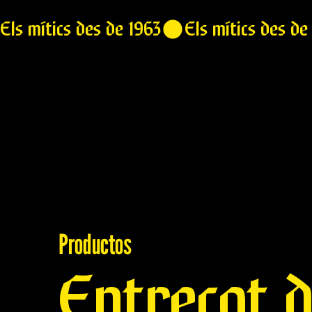
Els mítics des de 1963
Productos
Entrecot 