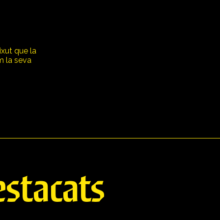
ixut que la
om la seva
stacats