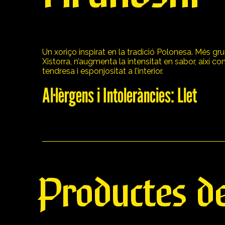
Un xoriço inspirat en la tradició Polonesa. Més gru
Xistorra, n’augmenta la intensitat en sabor, així c
tendresa i esponjositat a l’interior.
Al·lèrgens i Intoleràncies: Llet
Productes de