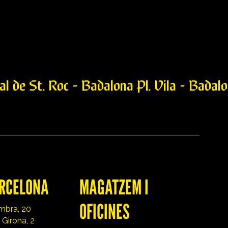
l de St. Roc - Badalona Pl. Vila - Badalo
wurst
RCELONA
MAGATZEM I
OFICINES
mbra, 20
 Girona, 2