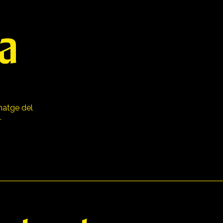
a
matge del
.