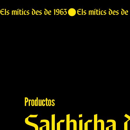
Els mítics des de 1963
Productos
Salchicha 